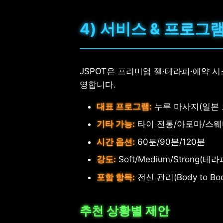
4) 서비스 & 프로그
JSPOT은 프리미엄 젤·테라피·예약 
영합니다.
대표 프로그램:
누루 마사지(일본 오
기타 가능:
타이 전통/아로마/스웨
시간 옵션:
60분/90분/120분
강도:
Soft/Medium/Strong(
포함 항목:
전신 관리(Body to B
추천 상황별 제안