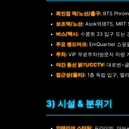
최인접 역/노선/출구:
BTS Phro
보조역/노선:
Asok역(BTS, MRT 
버스/택시:
수쿰윗 33 입구 또는 건
주요 랜드마크:
EmQuartier 쇼핑몰
주차:
VIP 무료주차(방문자 차량 
야간 동선 밝기/CCTV:
대로변~골목
접근성(물리):
1층 독립 입구, 엘
3) 시설 & 분위기
인테리어 스타일:
프라이빗, 아늑