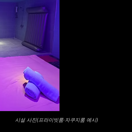
시설 사진(프라이빗룸·자쿠지룸 예시)