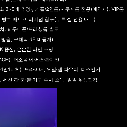
3~5개 추정), 커플/2인룸/자쿠지룸 전용(예약제), VIP룸
고급 방수 매트·프리미엄 침구(누루 젤 전용 매트)
설치, 파우더존/드레싱룸 별도
음, 구체적 dB 미공개)
0K 중심, 은은한 라인 조명
ACH), 저소음 에어컨·환기팬
1인1교체), 드라이어, 오일·젤·파우더, 디스펜서
, 세션 간 룸·젤·기구 수시 소독, 일일 위생점검