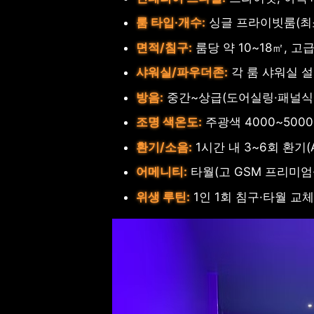
룸 타입·개수:
싱글 프라이빗룸(최소 
면적/침구:
룸당 약 10~18㎡, 
샤워실/파우더존:
각 룸 샤워실 
방음:
중간~상급(도어실링·패널식 방
조명 색온도:
주광색 4000~500
환기/소음:
1시간 내 3~6회 환기(
어메니티:
타월(고 GSM 프리미엄·
위생 루틴:
1인 1회 침구·타월 교체