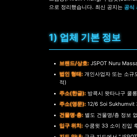
으로 정리했습니다. 최신 공지는
공식 사
1) 업체 기본 정보
브랜드/상호:
JSPOT Nuru Massa
법인 형태:
개인사업자 또는 소규모
적)
주소(한글):
방콕시 왓타나구 쿨롱탄
주소(영문):
12/6 Soi Sukhumvit
건물명·층:
별도 건물명/층 정보 없
입구 위치:
수쿰윗 33 소이 진입 
지도 안내:
구글 지도에서 "JSPOT N