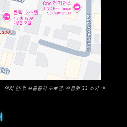
위치 안내: 프롬퐁역 도보권, 수쿰윗 33 소이 내
내