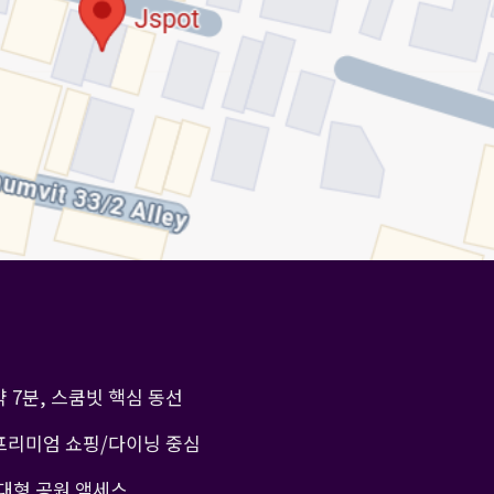
 약 7분, 스쿰빗 핵심 동선
 프리미엄 쇼핑/다이닝 중심
·대형 공원 액세스