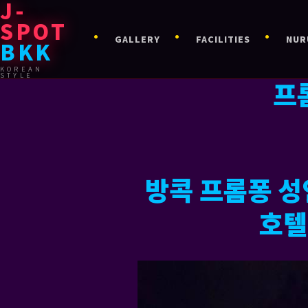
J-
SPOT
GALLERY
FACILITIES
NUR
BKK
KOREAN
STYLE
프
방콕 프롬퐁 
호텔