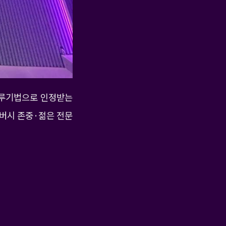
누루기법으로 인정받는
버시 존중·젊은 전문