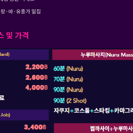
토랑·바·유흥가 밀집
스 및 가격