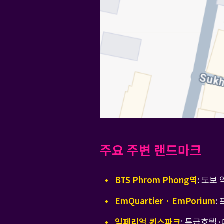
주요 주변 랜드마크
BTS Phrom Phong역
: 도보
EmQuartier · EmPorium
:
임페리얼 퀸스파크
: 특급호텔