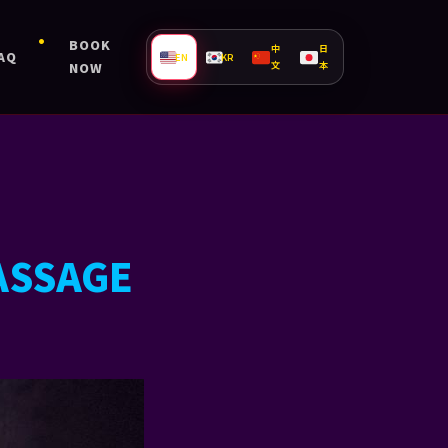
BOOK
中
日
AQ
EN
KR
文
本
NOW
ASSAGE